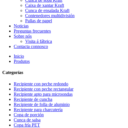
Cunca de sopa Kraft
Caixa de xantar Kraft
Cunca de ensalada Kraft
Contenedores multidivisión
Pallas de papel
Noticias
Preguntas frecuentes
Sobre nós
Visita á fábrica
Contacta connosco
Inicio
Produtos
Categorías
Recipiente con peche redondo
Recipiente con peche rectangular
Recipiente apto para microondas
Recipiente de cuncha
Recipiente de folla de aluminio
Recipiente para charcutería
Copa de porción
Cunca de salsa
Copa fría PET