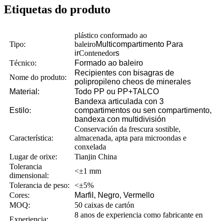
Etiquetas do produto
plástico conformado ao
Tipo:
baleiro
Multicompartimento
Para
ir
Contenedor
s
Técnico:
Formado ao baleiro
Recipientes con bisagras de
Nome do produto:
polipropileno cheos de minerales
Material:
Todo PP ou PP+TALCO
Bandexa articulada con 3
Estilo
:
compartimentos ou sen compartimento,
bandexa con multidivisión
Conservación da frescura sostible,
Característica:
almacenada, apta para microondas e
conxelada
Lugar de orixe:
Tianjin China
Tolerancia
<±1 mm
dimensional:
Tolerancia de peso:
<±5%
Cores:
Marfil, Negro, Vermello
MOQ:
50 caixas de cartón
8 anos de experiencia como fabricante en
Experiencia: