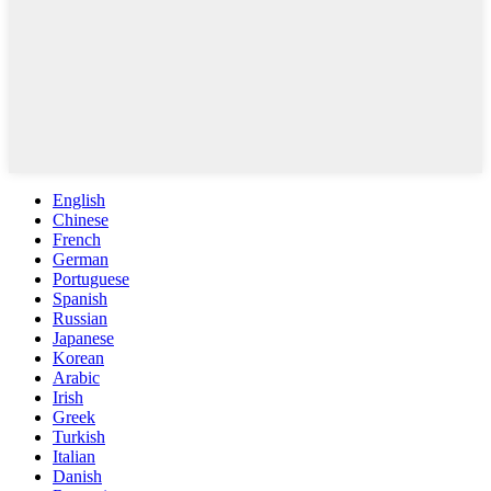
English
Chinese
French
German
Portuguese
Spanish
Russian
Japanese
Korean
Arabic
Irish
Greek
Turkish
Italian
Danish