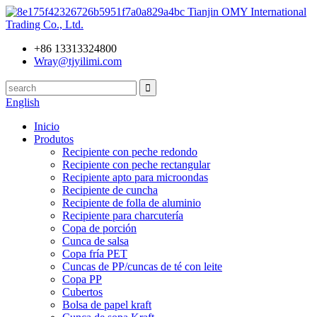
Tianjin OMY International
Trading Co., Ltd.
+86 13313324800
Wray@tjyilimi.com
English
Inicio
Produtos
Recipiente con peche redondo
Recipiente con peche rectangular
Recipiente apto para microondas
Recipiente de cuncha
Recipiente de folla de aluminio
Recipiente para charcutería
Copa de porción
Cunca de salsa
Copa fría PET
Cuncas de PP/cuncas de té con leite
Copa PP
Cubertos
Bolsa de papel kraft