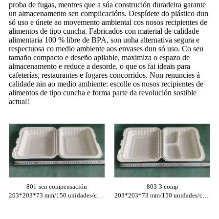
proba de fugas, mentres que a súa construción duradeira garante
un almacenamento sen complicacións. Despídete do plástico dun
só uso e únete ao movemento ambiental cos nosos recipientes de
alimentos de tipo cuncha. Fabricados con material de calidade
alimentaria 100 % libre de BPA, son unha alternativa segura e
respectuosa co medio ambiente aos envases dun só uso. Co seu
tamaño compacto e deseño apilable, maximiza o espazo de
almacenamento e reduce a desorde, o que os fai ideais para
cafeterías, restaurantes e fogares concorridos. Non renuncies á
calidade nin ao medio ambiente: escolle os nosos recipientes de
alimentos de tipo cuncha e forma parte da revolución sostible
actual!
801-sen compensación
803-3 comp
203*203*73 mm/150 unidades/caixa
203*203*73 mm/150 unidades/caixa