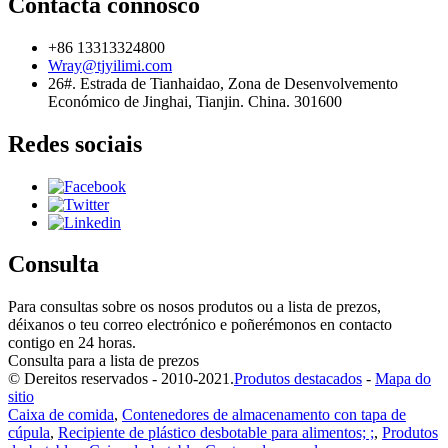
Contacta connosco
+86 13313324800
Wray@tjyilimi.com
26#. Estrada de Tianhaidao, Zona de Desenvolvemento
Económico de Jinghai, Tianjin. China. 301600
Redes sociais
Consulta
Para consultas sobre os nosos produtos ou a lista de prezos,
déixanos o teu correo electrónico e poñerémonos en contacto
contigo en 24 horas.
Consulta para a lista de prezos
© Dereitos reservados - 2010-2021.
Produtos destacados
-
Mapa do
sitio
Caixa de comida
,
Contenedores de almacenamento con tapa de
cúpula
,
Recipiente de plástico desbotable para alimentos; ;
,
Produtos