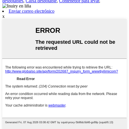
desbotables
,
Caixa desbotable
,
Contenedor para levar
,
Enviar correo electrónico
x