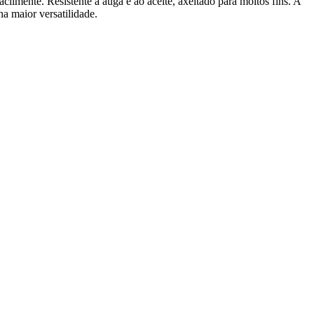
acilmente. Resistente á auga e ao aceite, axeitado para moitos fins. A
a maior versatilidade.