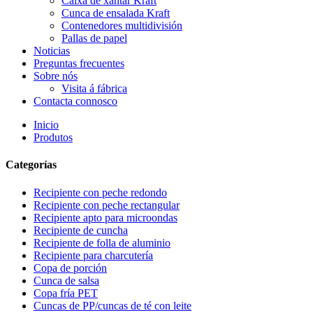
Caixa de xantar Kraft
Cunca de ensalada Kraft
Contenedores multidivisión
Pallas de papel
Noticias
Preguntas frecuentes
Sobre nós
Visita á fábrica
Contacta connosco
Inicio
Produtos
Categorías
Recipiente con peche redondo
Recipiente con peche rectangular
Recipiente apto para microondas
Recipiente de cuncha
Recipiente de folla de aluminio
Recipiente para charcutería
Copa de porción
Cunca de salsa
Copa fría PET
Cuncas de PP/cuncas de té con leite