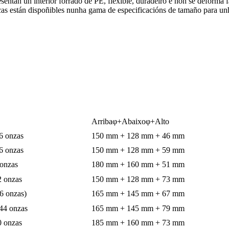
sentan un interior forrado de PE, flexible, duradeiro e non se deforma f
ncas están dispoñibles nunha gama de especificacións de tamaño para unh
Arribaφ+Abaixoφ+Alto
6 onzas
150 mm + 128 mm + 46 mm
6 onzas
150 mm + 128 mm + 59 mm
 onzas
180 mm + 160 mm + 51 mm
2 onzas
150 mm + 128 mm + 73 mm
6 onzas)
165 mm + 145 mm + 67 mm
44 onzas
165 mm + 145 mm + 79 mm
0 onzas
185 mm + 160 mm + 73 mm