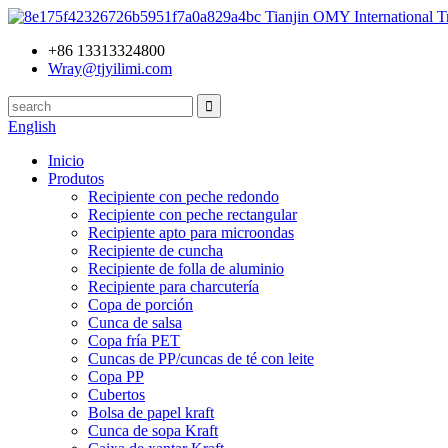
Tianjin OMY International T
+86 13313324800
Wray@tjyilimi.com
English
Inicio
Produtos
Recipiente con peche redondo
Recipiente con peche rectangular
Recipiente apto para microondas
Recipiente de cuncha
Recipiente de folla de aluminio
Recipiente para charcutería
Copa de porción
Cunca de salsa
Copa fría PET
Cuncas de PP/cuncas de té con leite
Copa PP
Cubertos
Bolsa de papel kraft
Cunca de sopa Kraft