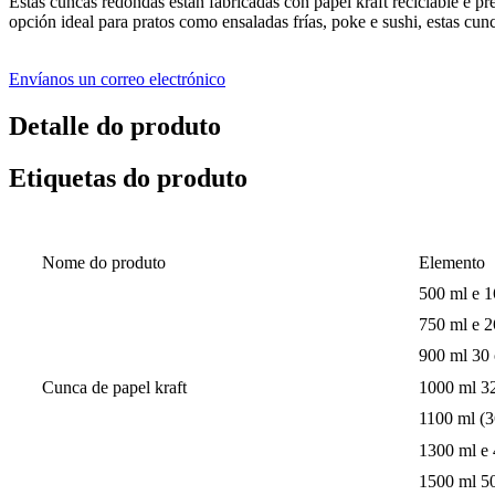
Estas cuncas redondas están fabricadas con papel kraft reciclable e pre
opción ideal para pratos como ensaladas frías, poke e sushi, estas cu
Envíanos un correo electrónico
Detalle do produto
Etiquetas do produto
Nome do produto
Elemento
500 ml e 1
750 ml e 2
900 ml 30
Cunca de papel kraft
1000 ml 3
1100 ml (3
1300 ml e 
1500 ml 5